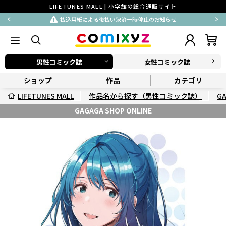
LIFETUNES MALL | 小学館の総合通販サイト
払込用紙による後払い決済一時停止のお知らせ
男性コミック誌
女性コミック誌
ショップ
作品
カテゴリ
LIFETUNES MALL
作品名から探す（男性コミック誌）
G
GAGAGA SHOP ONLINE