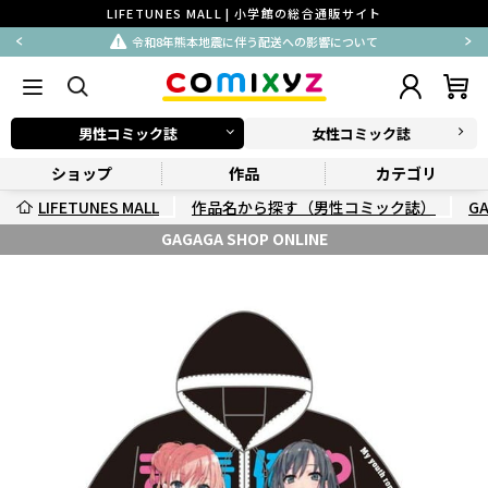
LIFETUNES MALL | 小学館の総合通販サイト
令和8年熊本地震に伴う配送への影響について
男性コミック誌
女性コミック誌
ショップ
作品
カテゴリ
LIFETUNES MALL
作品名から探す（男性コミック誌）
G
GAGAGA SHOP ONLINE