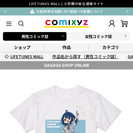
LIFETUNES MALL | 小学館の総合通販サイト
令和8年熊本地震に伴う配送への影響について
男性コミック誌
女性コミック誌
ショップ
作品
カテゴリ
LIFETUNES MALL
作品名から探す（男性コミック誌）
G
GAGAGA SHOP ONLINE