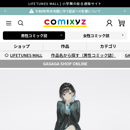
LIFETUNES MALL | 小学館の総合通販サイト
令和8年熊本地震に伴う配送への影響について
男性コミック誌
女性コミック誌
ショップ
作品
カテゴリ
LIFETUNES MALL
作品名から探す（男性コミック誌）
G
GAGAGA SHOP ONLINE