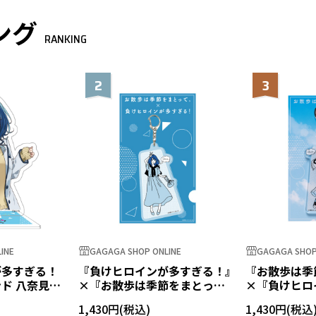
ング
RANKING
2
3
INE
GAGAGA SHOP ONLINE
GAGAGA SHOP
が多すぎる！
『負けヒロインが多すぎる！』
『お散歩は季
ド 八奈見杏
×『お散歩は季節をまとっ
×『負けヒロ
て。』 アクリルキーホルダー
る！』アクリ
1,430円
1,430円
八奈見杏菜