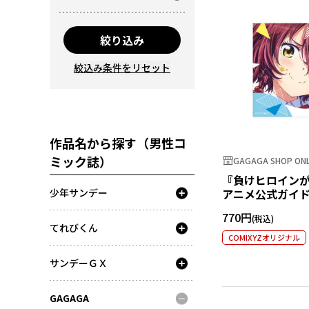
絞り込み
絞込み条件をリセット
作品名から探す（男性コ
ミック誌）
GAGAGA SHOP ONL
『負けヒロイン
少年サンデー
アニメ公式ガイド
ステッカー 小鞠
770円
てれびくん
COMIXYZオリジナル
サンデーＧＸ
GAGAGA