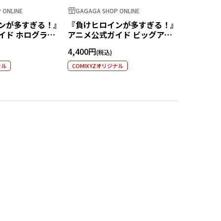
 ONLINE
GAGAGA SHOP ONLINE
GAGAGA S
ンが多すぎる！』
『負けヒロインが多すぎる！』
『負けヒ
イド ホログラム
アニメ公式ガイド ビッグアク
アニメ公
八奈見杏菜
リルスタンド
ー
4,400円
3,300円
ナル
COMIXYZオリジナル
COMIXYZ