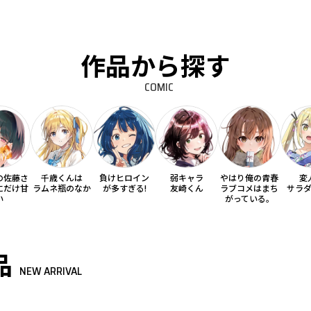
作品から探す
COMIC
の佐藤さ
千歳くんは
負けヒロイン
弱キャラ
やはり俺の青春
変
にだけ甘
ラムネ瓶のなか
が多すぎる!
友崎くん
ラブコメはまち
サラ
い
がっている。
品
NEW ARRIVAL