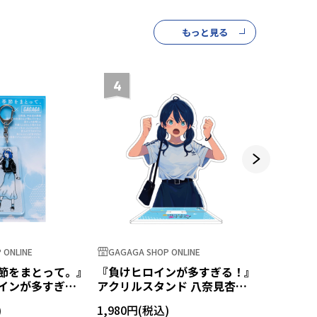
もっと見る
4
5
 ONLINE
GAGAGA SHOP ONLINE
GAGAGA S
節をまとって。』
『負けヒロインが多すぎる！』
『負けヒ
インが多すぎ
アクリルスタンド 八奈見杏菜
×『お散
ルキーホルダー
第二弾
て。』 
1,980円
1,430円
志喜屋夢