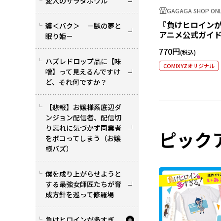
変人のサラダボウル
GAGAGA SHOP ONL
『負けヒロイン
貘＜バク＞ －獣の夢と
アニメ公式ガイド
眠り姫－
ステッカー 小鞠
770円
ハズレドロップ品に【味
COMIXYZオリジナル
噌】って見えるんですけ
ど、それ何ですか？
【悲報】お嬢様系底辺ダ
ンジョン配信者、配信切
り忘れに気づかず同業者
ピック
をボコってしまう（お嬢
様バズ）
僕を成り上がらせようと
する最強女師匠たちが育
成方針を巡って修羅場
負けヒロインが多すぎ