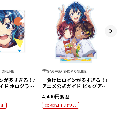
 ONLINE
GAGAGA SHOP ONLINE
GAGAGA S
ンが多すぎる！』
『負けヒロインが多すぎる！』
『負けヒ
イド ホログラム
アニメ公式ガイド ビッグアク
アニメ公
八奈見杏菜
リルスタンド
ー
4,400円
3,300円
ナル
COMIXYZオリジナル
COMIXYZ