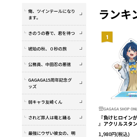
ランキ
俺、ツインテールになり
ます。
きのうの春で、君を待つ
1
琥珀の秋、０秒の旅
公務員、中田忍の悪徳
GAGAGA15周年記念グ
ッズ
弱キャラ友崎くん
GAGAGA SHOP ONL
『負けヒロイン
されど罪人は竜と踊る
』アクリルスタン
菜
最強にウザい彼女の、明
1,980円