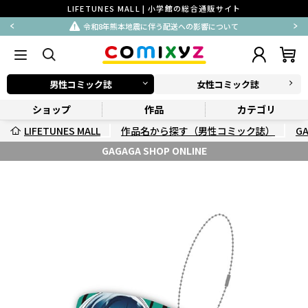
LIFETUNES MALL | 小学館の総合通販サイト
令和8年熊本地震に伴う配送への影響について
男性コミック誌
女性コミック誌
ショップ
作品
カテゴリ
LIFETUNES MALL
作品名から探す（男性コミック誌）
G
GAGAGA SHOP ONLINE