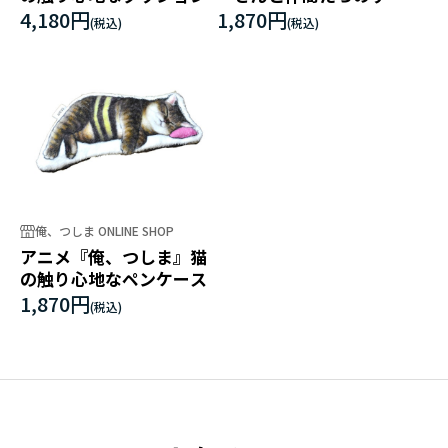
く猫の触り心地なぶらさ
4,180円
1,870円
がりキーチェーン（全3
種）
俺、つしま ONLINE SHOP
アニメ『俺、つしま』猫
の触り心地なペンケース
1,870円