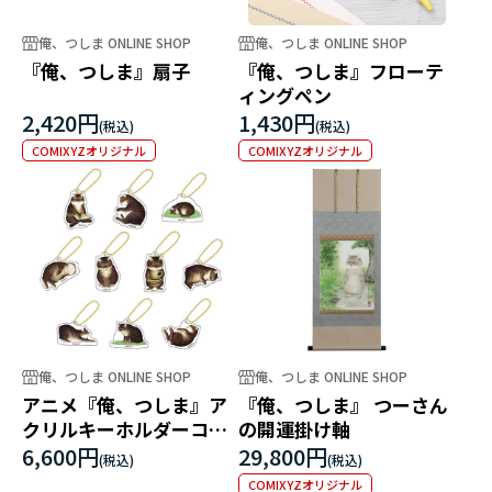
俺、つしま ONLINE SHOP
俺、つしま ONLINE SHOP
『俺、つしま』扇子
『俺、つしま』フローテ
ィングペン
2,420円
1,430円
COMIXYZオリジナル
COMIXYZオリジナル
俺、つしま ONLINE SHOP
俺、つしま ONLINE SHOP
アニメ『俺、つしま』ア
『俺、つしま』 つーさん
クリルキーホルダーコレ
の開運掛け軸
クションセット(全10種）
6,600円
29,800円
COMIXYZオリジナル