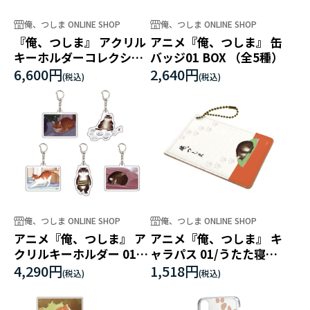
俺、つしま ONLINE SHOP
俺、つしま ONLINE SHOP
『俺、つしま』 アクリル
アニメ『俺、つしま』 缶
キーホルダーコレクショ
バッジ01 BOX （全5種）
ン (全10種）
6,600円
2,640円
俺、つしま ONLINE SHOP
俺、つしま ONLINE SHOP
アニメ『俺、つしま』 ア
アニメ『俺、つしま』 キ
クリルキーホルダー 01
ャラパス 01/うたた寝デ
BOX (全5種）
ザイン
4,290円
1,518円