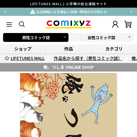
LIFETUNES MALL | 小学館の総合通販サイト
払込用紙による後払い決済一時停止のお知らせ
男性コミック誌
女性コミック誌
ショップ
作品
カテゴリ
LIFETUNES MALL
作品名から探す（男性コミック誌）
俺
俺、つしま ONLINE SHOP