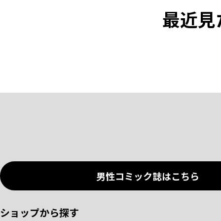
最近見
男性コミック誌はこちら
ショップから探す