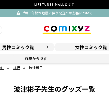
LIFETUNES MALLとは？
令和8年熊本地震に伴う配送への影響について
男性コミック誌
女性コミック誌
作家から探す
誌）
は行
波津彬子
波津彬子先生のグッズ一覧