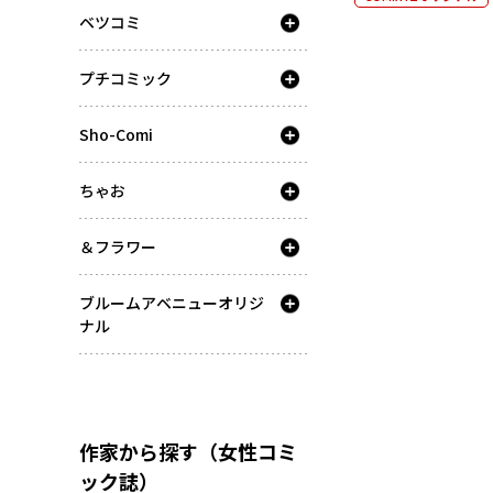
ベツコミ
プチコミック
Sho-Comi
ちゃお
＆フラワー
ブルームアベニューオリジ
ナル
作家から探す（女性コミ
ック誌）