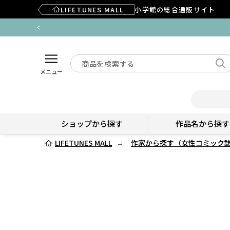
LIFETUNES MALL
小学館の総合通販サイト
メニュー
ショップから探す
作品名から探す
LIFETUNES MALL
作家から探す（女性コミック