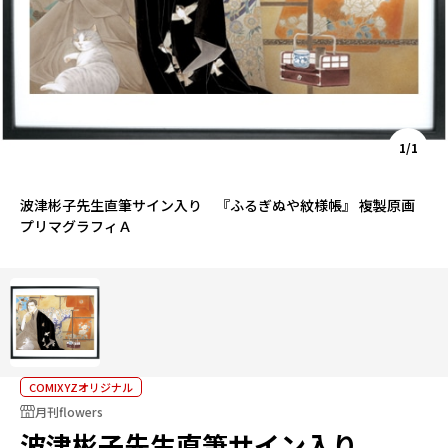
1/1
波津彬子先生直筆サイン入り 『ふるぎぬや紋様帳』 複製原画
プリマグラフィＡ
COMIXYZオリジナル
月刊flowers
波津彬子先生直筆サイン入り