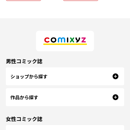
男性コミック誌
ショップから探す
作品から探す
女性コミック誌