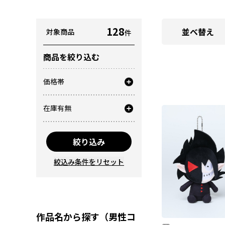
128
並べ替え
対象商品
件
商品を絞り込む
価格帯
在庫有無
絞り込み
絞込み条件をリセット
作品名から探す（男性コ