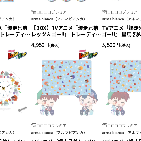
コロコロプレミア
コロコロプレミア
マビアンカ）
arma bianca（アルマビアンカ）
arma bianca（ア
ニメ『爆走兄弟
【BOX】TVアニメ『爆走兄弟
TVアニメ『爆走
 トレーディン
レッツ＆ゴー!!』 トレーディン
ゴー!!』 星馬 烈
アクリルカード
グ Botania マット缶バッジ
Botania ア
4,950円
5,500円
計
コロコロプレミア
コロコロプレミア
マビアンカ）
arma bianca（アルマビアンカ）
arma bianca（ア