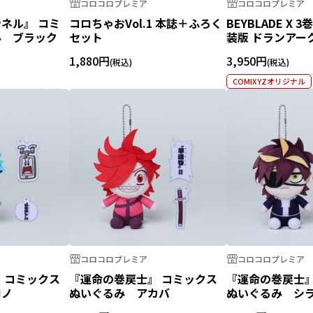
コロコロプレミア
コロコロプレミア
ネル』 コミ
コロちゃおVol.1 本誌＋ふろく
BEYBLADE X 
み ブラック
セット
装版 ドランアーク
タルコート：ブ
1,880円
3,950円
COMIXYZオリジナル
コロコロプレミア
コロコロプレミア
 コミックス
『運命の巻戻士』 コミックス
『運命の巻戻士』
ロノ
ぬいぐるみ アカバ
ぬいぐるみ シ