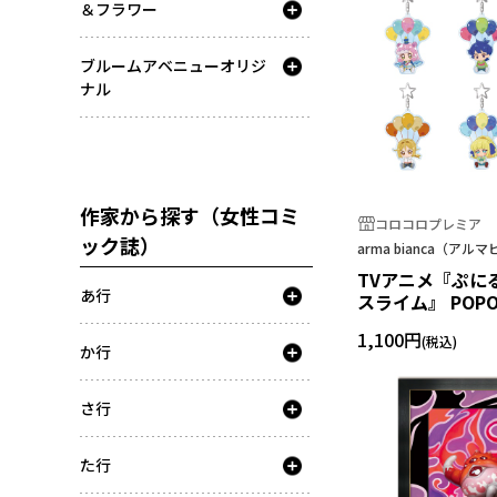
＆フラワー
ブルームアベニューオリジ
ナル
作家から探す（女性コミ
コロコロプレミア
ック誌）
arma bianca（アル
TVアニメ『ぷに
あ行
スライム』 POPO
リルキーホルダ
1,100円
か行
さ行
た行