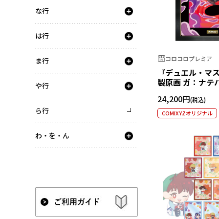
な行
は行
コロコロプレミア
ま行
『デュエル・マス
製原画 ガ：ナテ
や行
24,200円
ら行
COMIXYZオリジナル
わ・を・ん