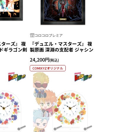
コロコロプレミア
ターズ』 複
『デュエル・マスターズ』 複
 ドギラゴン剣
製原画 深淵の支配者 ジャシン
24,200円
COMIXYZオリジナル