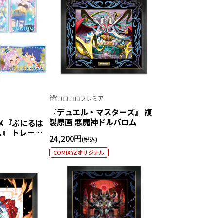
コロコロプレミア
『デュエル・マスターズ』 複
製原画 悪魔神ドルバロム
ニメ『ぷにるは
』 トレーデ
24,200円
ズアクリルカー
COMIXYZオリジナル