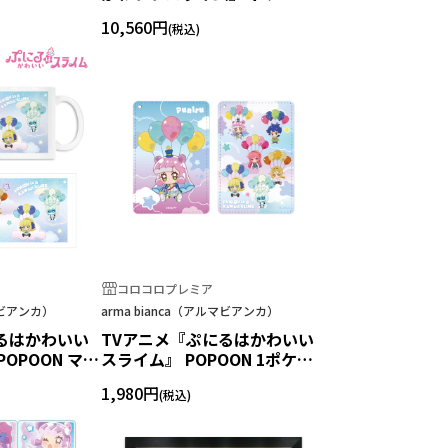
ィング POPOON アクリルスタ
10,560円
ンド
コロコロプレミア
ルマビアンカ）
arma bianca（アルマビアンカ）
るはかわいい
TVアニメ『ぷにるはかわいい
OPOON マグ
スライム』 POPOON 1ポケッ
トパスケース
1,980円