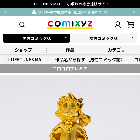
LIFETUNES MALL | 小学館の総合通販サイト
令和8年熊本地震に伴う配送への影響について
男性コミック誌
女性コミック誌
ショップ
作品
カテゴリ
LIFETUNES MALL
作品名から探す（男性コミック誌）
コ
コロコロプレミア