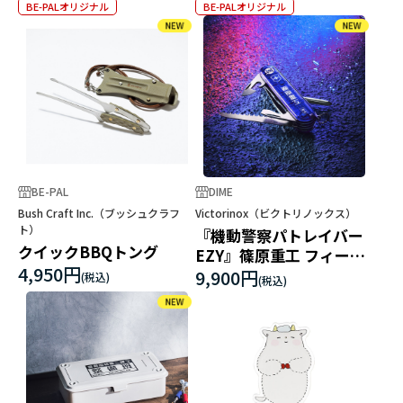
BE-PALオリジナル
BE-PALオリジナル
BE-PAL
DIME
Bush Craft Inc.（ブッシュクラフ
Victorinox（ビクトリノックス）
ト）
『機動警察パトレイバー
クイックBBQトング
EZY』篠原重工 フィール
4,950円
ドマスター
9,900円