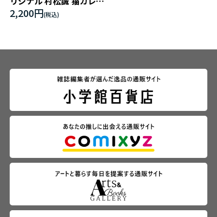
リジナル 村松誠 猫カレン
ダー
2,200円