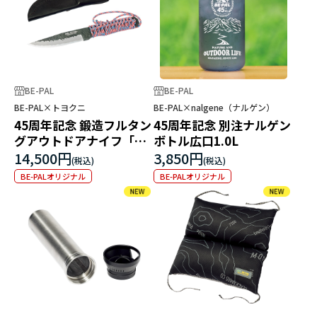
BE-PAL
BE-PAL
BE-PAL×トヨクニ
BE-PAL×nalgene（ナルゲン）
45周年記念 鍛造フルタン
45周年記念 別注ナルゲン
グアウトドアナイフ「独
ボトル広口1.0L
遊」
14,500円
3,850円
BE-PALオリジナル
BE-PALオリジナル