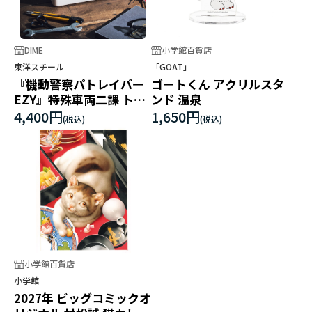
DIME
小学館百貨店
東洋スチール
「GOAT」
『機動警察パトレイバー
ゴートくん アクリルスタ
EZY』特殊車両二課 トラ
ンド 温泉
ンク型工具箱 T-190
4,400円
1,650円
小学館百貨店
小学館
2027年 ビッグコミックオ