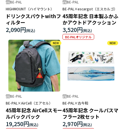
BE-PAL
BE-PAL
HIGHMOUNT（ハイマウント）
BE-PAL×escargot（エスカルゴ）
ドリンクスパウトwithフ
45周年記念 日本製ふかふ
ィルター
かアウトドアクッション
2,090円
3,520円
BE-PALオリジナル
BE-PAL
BE-PAL
BE-PAL×AirCell（エアセル）
BE-PAL×古今和
45周年記念 AirCellスモー
45周年記念 クールパスマ
ルバックパック
フラー2枚セット
19,250円
2,970円