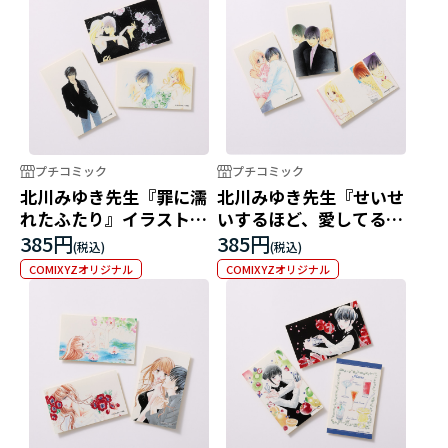
プチコミック
プチコミック
北川みゆき先生『罪に濡
北川みゆき先生『せいせ
れたふたり』イラストス
いするほど、愛してる』
テッカー
イラストステッカー
385円
385円
COMIXYZオリジナル
COMIXYZオリジナル