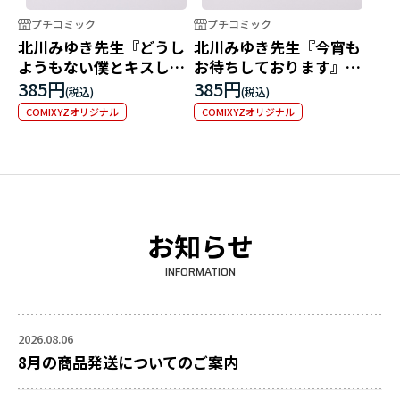
プチコミック
プチコミック
北川みゆき先生『どうし
北川みゆき先生『今宵も
ようもない僕とキスしよ
お待ちしております』イ
う』イラストステッカー
ラストステッカー
385円
385円
COMIXYZオリジナル
COMIXYZオリジナル
お知らせ
INFORMATION
2026.08.06
8月の商品発送についてのご案内