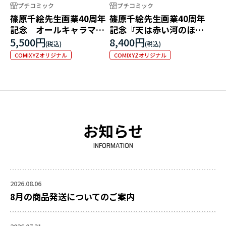
プチコミック
プチコミック
篠原千絵先生画業40周年
篠原千絵先生画業40周年
記念 オールキャラマグ
記念『天は赤い河のほと
カップ
り』九谷焼豆皿セット
5,500円
8,400円
COMIXYZオリジナル
COMIXYZオリジナル
お知らせ
INFORMATION
2026.08.06
8月の商品発送についてのご案内