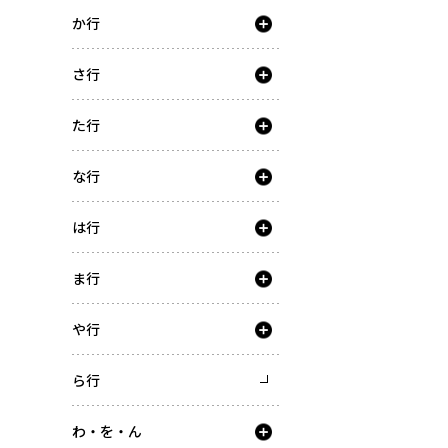
か行
さ行
た行
な行
は行
ま行
や行
ら行
わ・を・ん