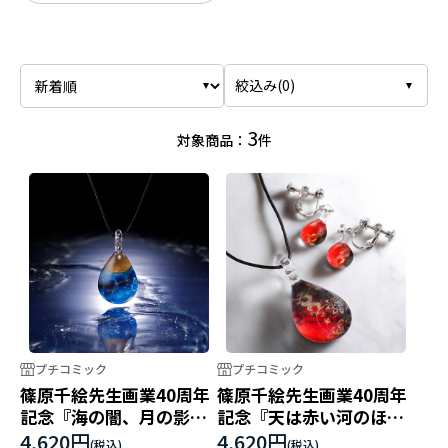
絞込み(
0
)
3
対象商品：
件
プチコミック
プチコミック
篠原千絵先生画業40周年
篠原千絵先生画業40周年
記念『海の闇、月の影』
記念『天は赤い河のほと
グラスジュエリー
り』グラスジュエリー
4,620円
4,620円