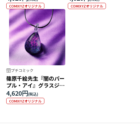
COMIXYZオリジナル
COMIXYZオリジナル
プチコミック
篠原千絵先生『闇のパー
プル・アイ』グラスジュ
エリー
4,620円
COMIXYZオリジナル