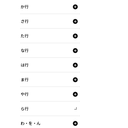
か行
さ行
た行
な行
は行
ま行
や行
ら行
わ・を・ん