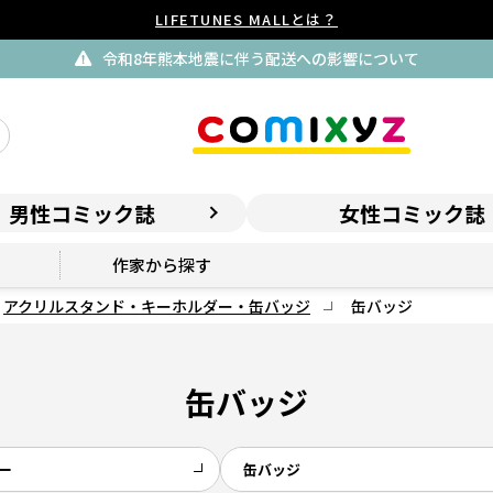
LIFETUNES MALLとは？
令和8年熊本地震に伴う配送への影響について
男性コミック誌
女性コミック誌
作家から探す
アクリルスタンド・キーホルダー・缶バッジ
缶バッジ
缶バッジ
ー
缶バッジ