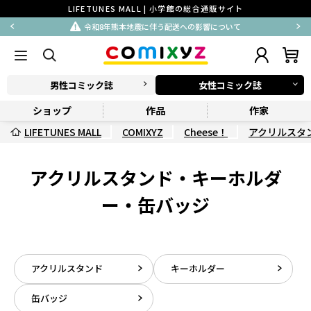
LIFETUNES MALL | 小学館の総合通販サイト
令和8年熊本地震に伴う配送への影響について
男性コミック誌
女性コミック誌
ショップ
作品
作家
LIFETUNES MALL
COMIXYZ
Cheese！
アクリルスタ
アクリルスタンド・キーホルダ
ー・缶バッジ
アクリルスタンド
キーホルダー
缶バッジ