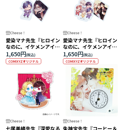
Cheese！
Cheese！
愛染マナ先生『ヒロイン
愛染マナ先生『ヒロイン
なのに、イケメンアイド
なのに、イケメンアイド
ル♂になりました！？』
ル♂になりました！？』
1,650円
1,650円
ワイヤー2連アクリルキー
ワイヤー2連アクリルキー
COMIXYZオリジナル
COMIXYZオリジナル
ホルダー 咲響
ホルダー プリキス
Cheese！
Cheese！
七尾美緒先生『深愛なる
朱神宝先生『コーヒー＆