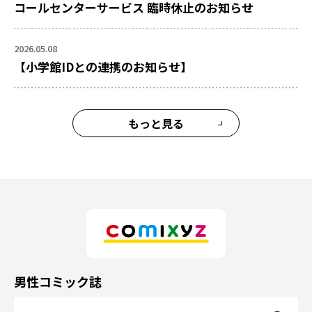
コールセンターサービス 臨時休止のお知らせ
2026.05.08
【小学館IDとの連携のお知らせ】
もっと見る
男性コミック誌