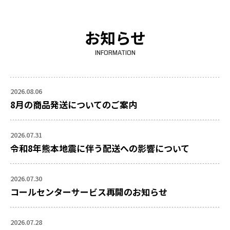
お知らせ
INFORMATION
2026.08.06
8月の商品発送についてのご案内
2026.07.31
令和8年熊本地震に伴う配送への影響について
2026.07.30
コールセンターサービス再開のお知らせ
2026.07.28