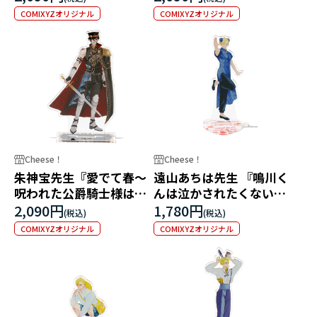
COMIXYZオリジナル
COMIXYZオリジナル
Cheese！
Cheese！
朱神宝先生『愛でて春～
遠山あちは先生 『鳴川く
呪われた公爵騎士様は溺
んは泣かされたくない』
愛する～』アクリルスタ
鳴川くんアクリルスタン
2,090円
1,780円
ンド エルド・ウィンタ
ド チャイナver.
COMIXYZオリジナル
COMIXYZオリジナル
ー