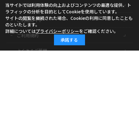
会社概要
当サイトでは利用体験の向上およびコンテンツの最適な提供、ト
ラフィックの分析を目的としてCookieを使用しています。
サイトの閲覧を継続された場合、Cookieの利用に同意したことも
ご利用ガイド
のといたします。
詳細については
プライバシーポリシー
をご確認ください。
ご利用規約
承諾する
よくあるご質問
お問い合わせ
小学館ID
特定商取引に基づく表記
個人情報の取り扱いについて
サイトマップ