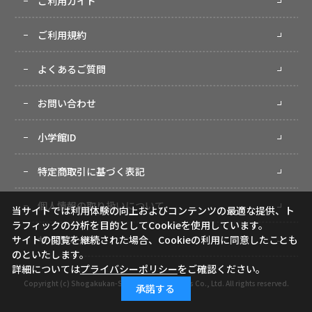
ご利用ガイド
ご利用規約
よくあるご質問
お問い合わせ
小学館ID
特定商取引に基づく表記
個人情報の取り扱いについて
当サイトでは利用体験の向上およびコンテンツの最適な提供、ト
ラフィックの分析を目的としてCookieを使用しています。
サイトマップ
サイトの閲覧を継続された場合、Cookieの利用に同意したことも
のといたします。
詳細については
プライバシーポリシー
をご確認ください。
Copyright (c) Shogakukan-Shueisha Productions Co., Ltd. All rights reserved.
承諾する