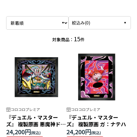
絞込み(
0
)
15
対象商品：
件
コロコロプレミア
コロコロプレミア
『デュエル・マスター
『デュエル・マスター
ズ』 複製原画 悪魔神ドル
ズ』 複製原画 ガ：ナテハ
バロム
24,200円
24,200円