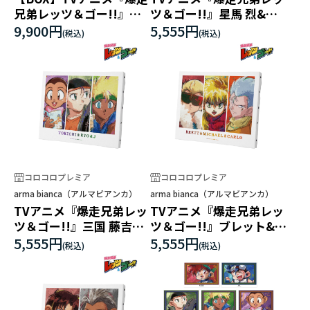
兄弟レッツ＆ゴー!!』ト
ツ＆ゴー!!』星馬 烈&星
レーディング grunge
馬 豪 grunge CANVAS キ
9,900円
5,555円
CANVAS ミニキャンバス
ャンバスボード
ボード
コロコロプレミア
コロコロプレミア
arma bianca（アルマビアンカ）
arma bianca（アルマビアンカ）
TVアニメ『爆走兄弟レッ
TVアニメ『爆走兄弟レッ
ツ＆ゴー!!』三国 藤吉&
ツ＆ゴー!!』ブレット&ミ
鷹羽 リョウ&J grunge
ハエル&カルロ grunge
5,555円
5,555円
CANVAS キャンバスボー
CANVAS キャンバスボー
ド
ド