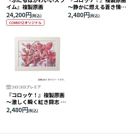
イム』複製原画
～静かに燃える蒼き情熱
青Ver.～
24,200円
2,480円
COMIXYZオリジナル
コロコロプレミア
『コロッケ！』複製原画
～激しく瞬く紅き闘志 赤
Ver.～
2,480円