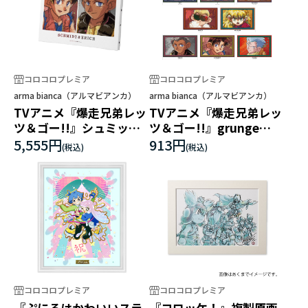
コロコロプレミア
コロコロプレミア
arma bianca（アルマビアンカ）
arma bianca（アルマビアンカ）
TVアニメ『爆走兄弟レッ
TVアニメ『爆走兄弟レッ
ツ＆ゴー!!』シュミット&
ツ＆ゴー!!』grunge
エーリッヒ grunge
CANVAS A3マット加工ポ
5,555円
913円
CANVAS キャンバスボー
スター
ド
コロコロプレミア
コロコロプレミア
『ぷにるはかわいいスラ
『コロッケ！』複製原画