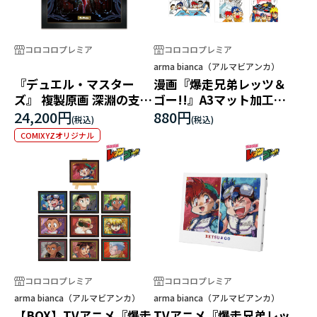
コロコロプレミア
コロコロプレミア
arma bianca（アルマビアンカ）
『デュエル・マスター
漫画『爆走兄弟レッツ＆
ズ』 複製原画 深淵の支配
ゴー!!』A3マット加工ポ
者 ジャシン
スター
24,200円
880円
COMIXYZオリジナル
コロコロプレミア
コロコロプレミア
arma bianca（アルマビアンカ）
arma bianca（アルマビアンカ）
【BOX】TVアニメ『爆走
TVアニメ『爆走兄弟レッ