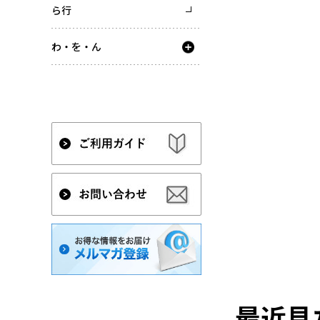
ら行
わ・を・ん
最近見