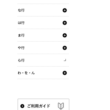
な行
は行
ま行
や行
ら行
わ・を・ん