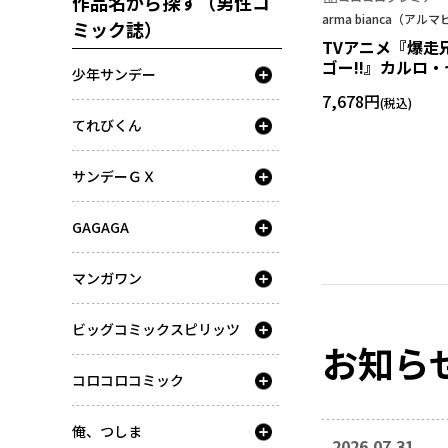
作品名から探す（男性コ
arma bianca（アル
ミック誌）
TVアニメ『爆走
ゴー!!』カルロ・
少年サンデー
の条件 パーカー
7,678円
てれびくん
サンデーＧＸ
GAGAGA
マンガワン
ビッグコミックスピリッツ
お知ら
コロコロコミック
俺、つしま
2026.07.31