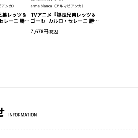
マビアンカ）
arma bianca（アルマビアンカ）
兄弟レッツ＆
TVアニメ『爆走兄弟レッツ＆
セレーニ 勝者
ゴー!!』カルロ・セレーニ 勝者
メンズ
の条件 パーカーレディース
7,678円
せ
INFORMATION