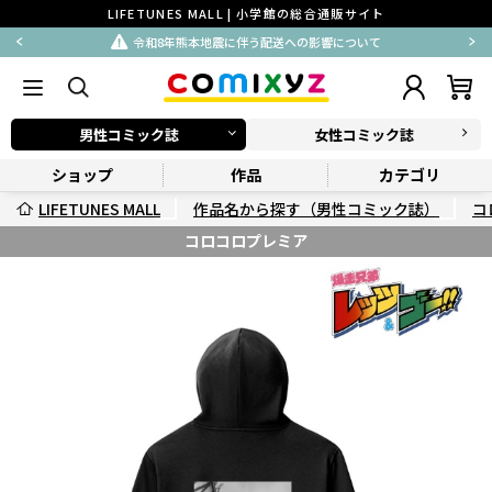
LIFETUNES MALL | 小学館の総合通販サイト
令和8年熊本地震に伴う配送への影響について
男性コミック誌
女性コミック誌
ショップ
作品
カテゴリ
LIFETUNES MALL
作品名から探す（男性コミック誌）
コ
コロコロプレミア