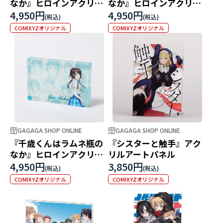
なか』ヒロインアクリル
なか』ヒロインアクリル
ブロック 西野明日風
ブロック 青海陽
4,950円
4,950円
COMIXYZオリジナル
COMIXYZオリジナル
GAGAGA SHOP ONLINE
GAGAGA SHOP ONLINE
『千歳くんはラムネ瓶の
『シスターと触手』アク
なか』ヒロインアクリル
リルアートパネル
ブロック 内田優空
4,950円
3,850円
COMIXYZオリジナル
COMIXYZオリジナル