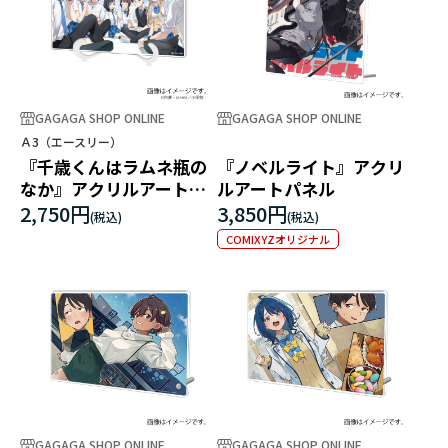
GAGAGA SHOP ONLINE
GAGAGA SHOP ONLINE
Ａ3（エースリー）
『千歳くんはラムネ瓶の
『ノベルライト』アクリ
なか』アクリルアートボ
ルアートパネル
ード(A5サイズ)01/集合イ
2,750円
3,850円
ラスト
COMIXYZオリジナル
GAGAGA SHOP ONLINE
GAGAGA SHOP ONLINE