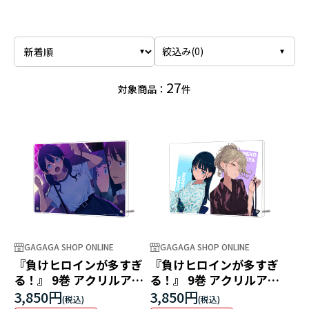
絞込み(
0
)
27
対象商品：
件
GAGAGA SHOP ONLINE
GAGAGA SHOP ONLINE
『負けヒロインが多すぎ
『負けヒロインが多すぎ
る！』 9巻 アクリルアー
る！』 9巻 アクリルアー
トパネル ～温水君は私の
トパネル ～いざ祇園祭～
3,850円
3,850円