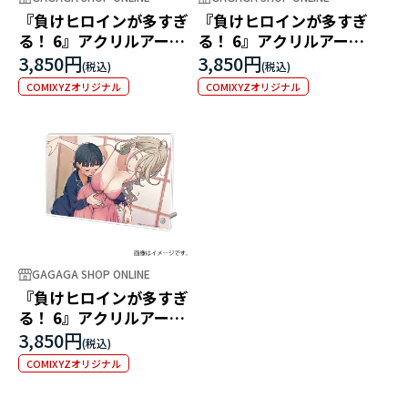
『負けヒロインが多すぎ
『負けヒロインが多すぎ
る！ 6』アクリルアート
る！ 6』アクリルアート
パネル ～「なんかさ、先
パネル ～「美味っ！やっ
3,850円
3,850円
に言うことあるんじゃな
ぱ店じゃん」「八奈見さ
COMIXYZオリジナル
COMIXYZオリジナル
い？」～
ん、全部食べちゃダメだ
って」～
GAGAGA SHOP ONLINE
『負けヒロインが多すぎ
る！ 6』アクリルアート
パネル ～「お風呂……私
3,850円
も一緒……入りたかっ
COMIXYZオリジナル
た……」「先輩、なんて
格好してるんですかっ！