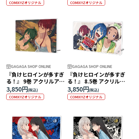
なんですけどっ？！～
COMIXYZオリジナル
COMIXYZオリジナル
GAGAGA SHOP ONLINE
GAGAGA SHOP ONLINE
『負けヒロインが多すぎ
『負けヒロインが多すぎ
る！』 9巻 アクリルアー
る！』 8.5巻 アクリルア
トパネル ～平湯温泉慕情
ートパネル ～パジャマパ
3,850円
3,850円
～
ーティー～
COMIXYZオリジナル
COMIXYZオリジナル