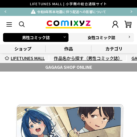
LIFETUNES MALL | 小学館の総合通販サイト
令和8年熊本地震に伴う配送への影響について
男性コミック誌
女性コミック誌
ショップ
作品
カテゴリ
LIFETUNES MALL
作品名から探す（男性コミック誌）
G
GAGAGA SHOP ONLINE