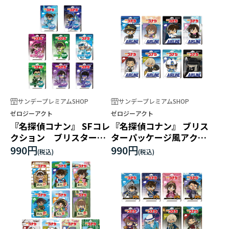
サンデープレミアムSHOP
サンデープレミアムSHOP
ゼロジーアクト
ゼロジーアクト
『名探偵コナン』 SFコレ
『名探偵コナン』 ブリス
クション ブリスターパ
ターパッケージ風アクリ
ッケージ風アクリルボー
ルボールチェーン エアラ
990円
990円
ルチェーン
インコレクション