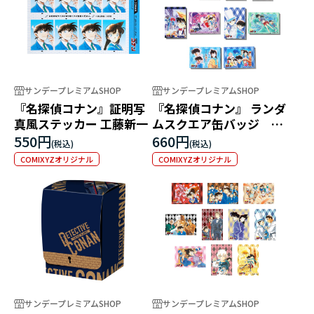
サンデープレミアムSHOP
サンデープレミアムSHOP
『名探偵コナン』証明写
『名探偵コナン』 ランダ
真風ステッカー 工藤新一
ムスクエア缶バッジ 第4
弾
550円
660円
COMIXYZオリジナル
COMIXYZオリジナル
サンデープレミアムSHOP
サンデープレミアムSHOP