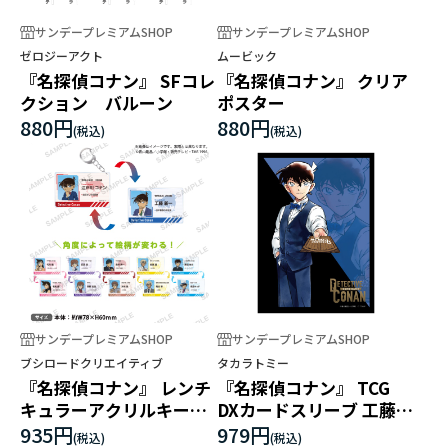
サンデープレミアムSHOP
サンデープレミアムSHOP
ゼロジーアクト
ムービック
『名探偵コナン』 SFコレ
『名探偵コナン』 クリア
クション バルーン
ポスター
880円
880円
サンデープレミアムSHOP
サンデープレミアムSHOP
ブシロードクリエイティブ
タカラトミー
『名探偵コナン』 レンチ
『名探偵コナン』 TCG
キュラーアクリルキーホ
DXカードスリーブ 工藤新
ルダー
一
935円
979円