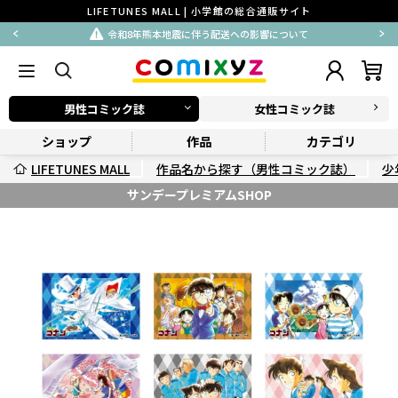
LIFETUNES MALL | 小学館の総合通販サイト
令和8年熊本地震に伴う配送への影響について
男性コミック誌
女性コミック誌
ショップ
作品
カテゴリ
LIFETUNES MALL
作品名から探す（男性コミック誌）
少
サンデープレミアムSHOP