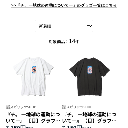
>>『チ。 ―地球の運動について―』のグッズ一覧はこちら
14
対象商品：
件
スピリッツSHOP
スピリッツSHOP
『チ。 ―地球の運動につ
『チ。 ―地球の運動につ
いて―』 【目】グラフィ
いて―』 【目】グラフィ
ックTEE ホワイト
ックTEE ブラック
7,150円
7,150円