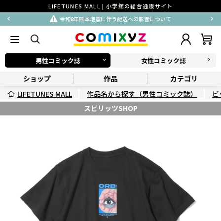
LIFETUNES MALL | 小学館の総合通販サイト
令和8年熊本地震に伴う配送への影響について
男性コミック誌
女性コミック誌
ショップ
作品
カテゴリ
LIFETUNES MALL
作品名から探す（男性コミック誌）
ビ
スピリッツSHOP