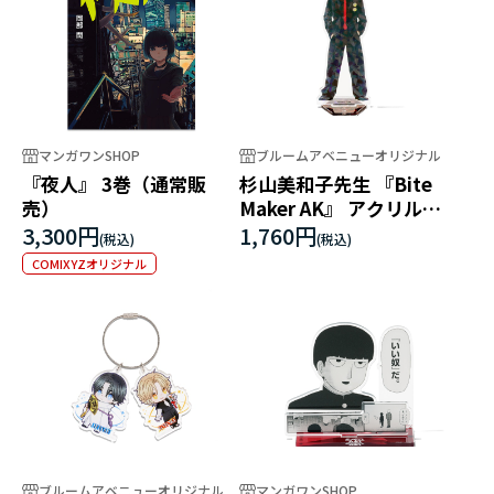
マンガワンSHOP
ブルームアベニューオリジナル
『夜人』 3巻（通常販
杉山美和子先生 『Bite
売）
Maker AK』 アクリルス
タンド 小虎三成
3,300円
1,760円
COMIXYZオリジナル
ブルームアベニューオリジナル
マンガワンSHOP