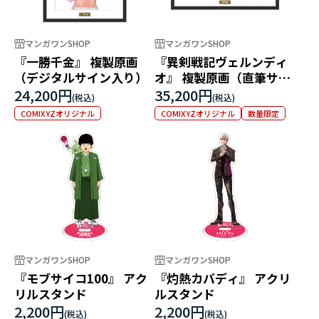
マンガワンSHOP
マンガワンSHOP
『一勝千金』 複製原画
『異剣戦記ヴェルンディ
（デジタルサイン入り）
オ』 複製原画（直筆サイ
ン入）
24,200円
35,200円
COMIXYZオリジナル
COMIXYZオリジナル
数量限定
マンガワンSHOP
マンガワンSHOP
『モブサイコ100』 アク
『灼熱カバディ』 アクリ
リルスタンド
ルスタンド
2,200円
2,200円