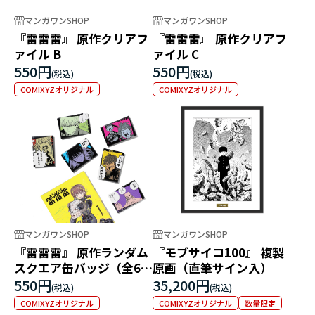
マンガワンSHOP
マンガワンSHOP
『雷雷雷』 原作クリアフ
『雷雷雷』 原作クリアフ
ァイル B
ァイル C
550円
550円
COMIXYZオリジナル
COMIXYZオリジナル
マンガワンSHOP
マンガワンSHOP
『雷雷雷』 原作ランダム
『モブサイコ100』 複製
スクエア缶バッジ（全6
原画（直筆サイン入）
種）
550円
35,200円
COMIXYZオリジナル
COMIXYZオリジナル
数量限定