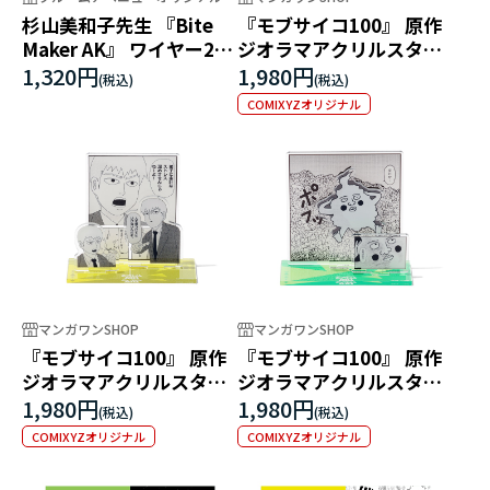
杉山美和子先生 『Bite
『モブサイコ100』 原作
Maker AK』 ワイヤー2連
ジオラマアクリルスタン
アクリルキーホルダー 小
ド A
1,320円
1,980円
虎＆家康
COMIXYZオリジナル
マンガワンSHOP
マンガワンSHOP
『モブサイコ100』 原作
『モブサイコ100』 原作
ジオラマアクリルスタン
ジオラマアクリルスタン
ド B
ド C
1,980円
1,980円
COMIXYZオリジナル
COMIXYZオリジナル