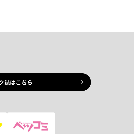
ク誌はこちら