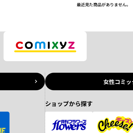
最近見た商品がありません。
女性コミッ
ショップから探す