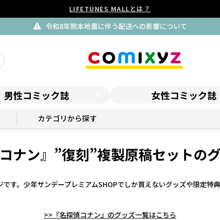
LIFETUNES MALLとは？
令和8年熊本地震に伴う配送への影響について
男性コミック誌
女性コミック誌
サンデープレミアムSHOP
カテゴリから探す
コナン』”復刻”複製原稿セットの
ジです。少年サンデープレミアムSHOPでしか買えないグッズや限定特
>>『名探偵コナン』のグッズ一覧はこちら