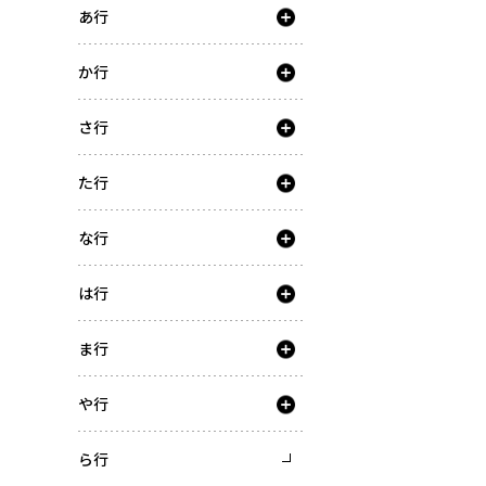
あ行
か行
さ行
た行
な行
は行
ま行
や行
ら行