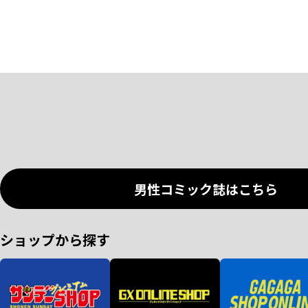
男性コミック誌はこちら
ショップから探す