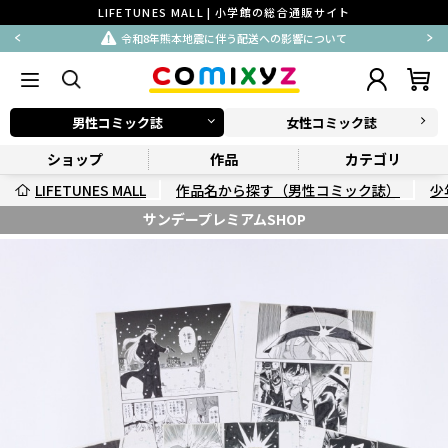
LIFETUNES MALL | 小学館の総合通販サイト
令和8年熊本地震に伴う配送への影響について
男性コミック誌
女性コミック誌
ショップ
作品
カテゴリ
LIFETUNES MALL
作品名から探す（男性コミック誌）
少
サンデープレミアムSHOP