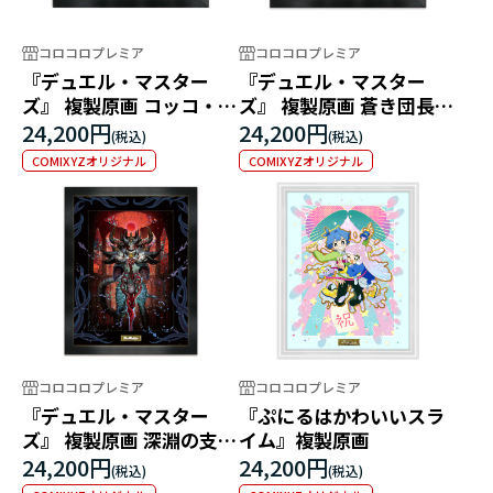
コロコロプレミア
コロコロプレミア
『デュエル・マスター
『デュエル・マスター
ズ』 複製原画 コッコ・ル
ズ』 複製原画 蒼き団長
ピア
ドギラゴン剣
24,200円
24,200円
COMIXYZオリジナル
COMIXYZオリジナル
コロコロプレミア
コロコロプレミア
『デュエル・マスター
『ぷにるはかわいいスラ
ズ』 複製原画 深淵の支配
イム』複製原画
者 ジャシン
24,200円
24,200円