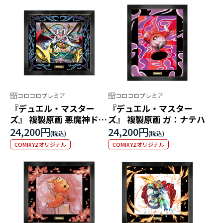
コロコロプレミア
コロコロプレミア
『デュエル・マスター
『デュエル・マスター
ズ』 複製原画 悪魔神ドル
ズ』 複製原画 ガ：ナテハ
バロム
24,200円
24,200円
COMIXYZオリジナル
COMIXYZオリジナル