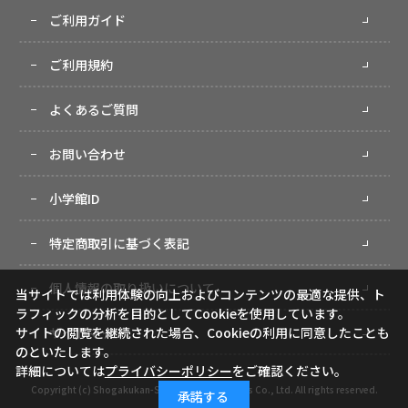
ご利用ガイド
ご利用規約
よくあるご質問
お問い合わせ
小学館ID
特定商取引に基づく表記
個人情報の取り扱いについて
当サイトでは利用体験の向上およびコンテンツの最適な提供、ト
ラフィックの分析を目的としてCookieを使用しています。
サイトマップ
サイトの閲覧を継続された場合、Cookieの利用に同意したことも
のといたします。
詳細については
プライバシーポリシー
をご確認ください。
Copyright (c) Shogakukan-Shueisha Productions Co., Ltd. All rights reserved.
承諾する