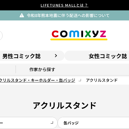
LIFETUNES MALLとは？
令和8年熊本地震に伴う配送への影響について
男性コミック誌
女性コミック誌
作家から探す
クリルスタンド・キーホルダー・缶バッジ
アクリルスタンド
アクリルスタンド
ー
缶バッジ