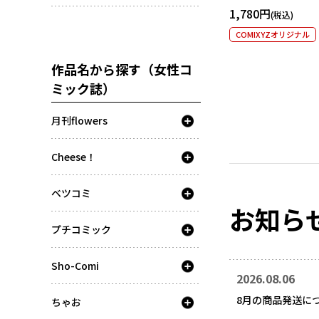
1,780円
COMIXYZオリジナル
作品名から探す（女性コ
ミック誌）
月刊flowers
Cheese！
ベツコミ
お知ら
プチコミック
Sho-Comi
2026.08.06
8月の商品発送に
ちゃお