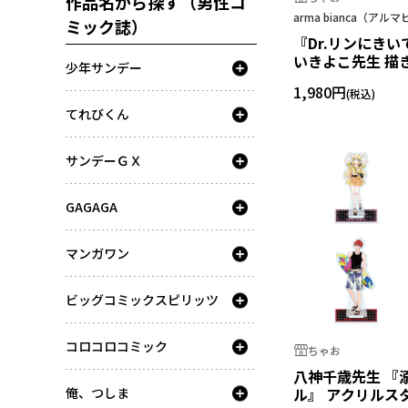
作品名から探す（男性コ
arma bianca（アル
ミック誌）
『Dr.リンにきい
いきよこ先生 描
少年サンデー
巫女＆四神ver. 
1,980円
タンド
てれびくん
サンデーＧＸ
GAGAGA
マンガワン
ビッグコミックスピリッツ
コロコロコミック
ちゃお
八神千歳先生 『
俺、つしま
ル』 アクリルス