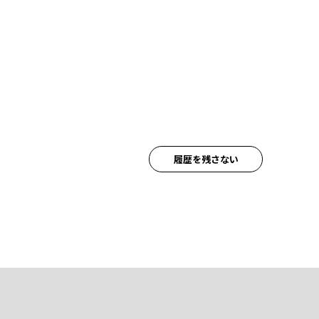
履歴を残さない