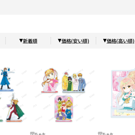
新着順
価格(安い順)
価格(高い順)
ちゃお
ちゃお