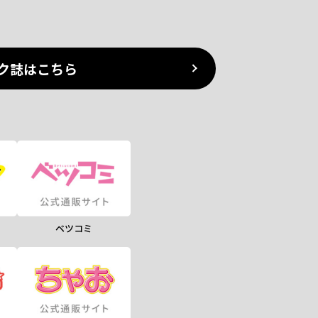
ク誌はこちら
ベツコミ