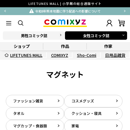
LIFETUNES MALL | 小学館の総合通販サイト
令和8年熊本地震に伴う配送への影響について
男性コミック誌
女性コミック誌
ショップ
作品
作家
LIFETUNES MALL
COMIXYZ
Sho-Comi
日用品雑貨
マグネット
ファッション雑貨
コスメグッズ
タオル
クッション・寝具
マグカップ・食器類
家電