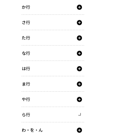
か行
さ行
た行
な行
は行
ま行
や行
ら行
わ・を・ん