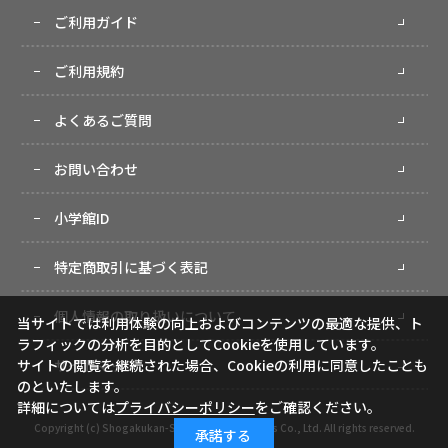
ご利用ガイド
ご利用規約
よくあるご質問
お問い合わせ
小学館ID
特定商取引に基づく表記
個人情報の取り扱いについて
当サイトでは利用体験の向上およびコンテンツの最適な提供、ト
ラフィックの分析を目的としてCookieを使用しています。
サイトマップ
サイトの閲覧を継続された場合、Cookieの利用に同意したことも
のといたします。
詳細については
プライバシーポリシー
をご確認ください。
Copyright (c) Shogakukan-Shueisha Productions Co., Ltd. All rights reserved.
承諾する