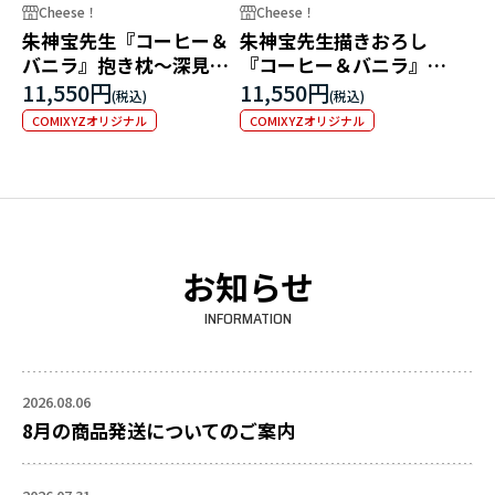
Cheese！
Cheese！
朱神宝先生『コーヒー＆
朱神宝先生描きおろし
バニラ』抱き枕～深見社
『コーヒー＆バニラ』リ
長 水濡れＶｅｒ．～
アルサイズ深見社長抱き
11,550円
11,550円
枕
COMIXYZオリジナル
COMIXYZオリジナル
お知らせ
INFORMATION
2026.08.06
8月の商品発送についてのご案内