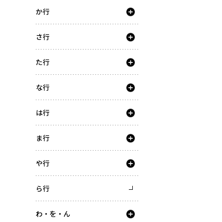
か行
さ行
た行
な行
は行
ま行
や行
ら行
わ・を・ん