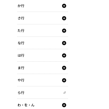
か行
さ行
た行
な行
は行
ま行
や行
ら行
わ・を・ん