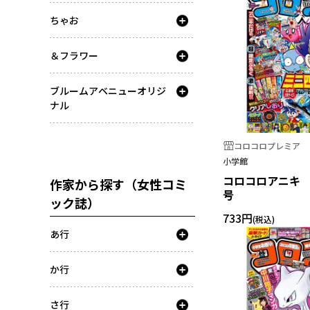
ちゃお
＆フラワー
ブルームアベニューオリジ
ナル
コロコロプレミア
小学館
コロコロアニキ
作家から探す（女性コミ
号
ック誌）
733円
あ行
か行
さ行