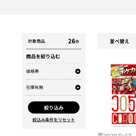
26
並べ替え
対象商品
件
商品を絞り込む
価格帯
在庫有無
絞り込み
絞込み条件をリセット
コロコロプレミア