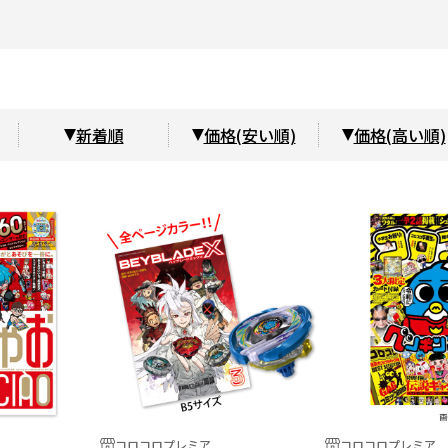
新着順
価格(安い順)
価格(高い順)
コロコロプレミア
コロコロプレミア