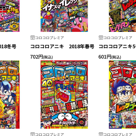
コロコロプレミア
コロコロプレミア
18冬号
コロコロアニキ 2018年春号
コロコロアニキ5
702円
601円
コロコロプレミア
コロコロプレミア