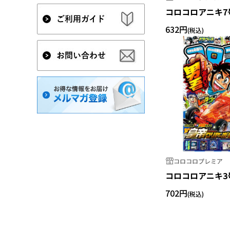
コロコロアニキ7
632円
コロコロプレミア
コロコロアニキ3
702円