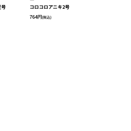
夏号
コロコロアニキ2号
764円