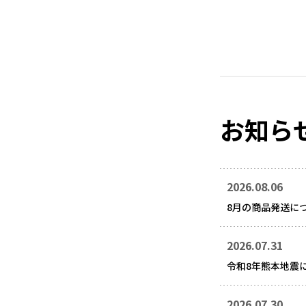
お知ら
2026.08.06
8月の商品発送に
2026.07.31
令和8年熊本地震
2026.07.30