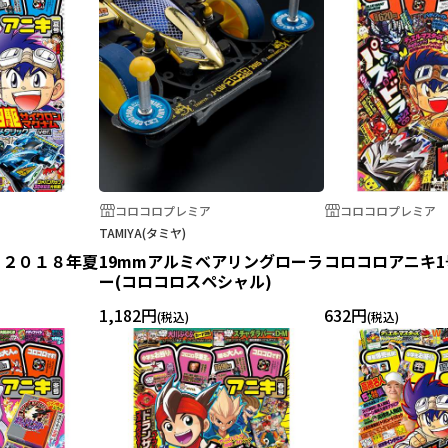
コロコロプレミア
コロコロプレミア
TAMIYA(タミヤ)
 ２０１８年夏
19mmアルミベアリングローラ
コロコロアニキ1
ー(コロコロスペシャル)
1,182円
632円