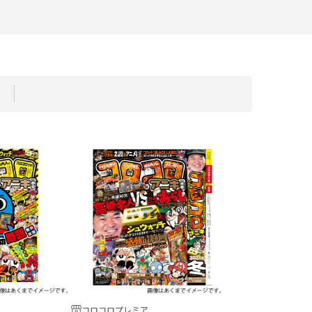
コロコロプレミア