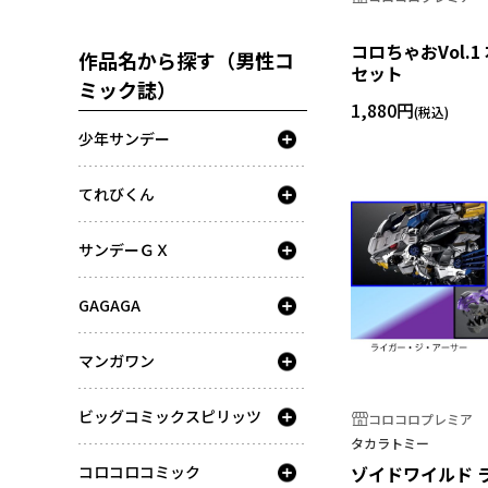
コロちゃおVol.
作品名から探す（男性コ
セット
ミック誌）
1,880円
少年サンデー
てれびくん
サンデーＧＸ
GAGAGA
マンガワン
ビッグコミックスピリッツ
コロコロプレミア
タカラトミー
コロコロコミック
ゾイドワイルド 