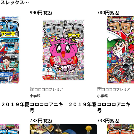
デスレックス
ャルセット
990円
780円
コロコロプレミア
コロコロプレミア
小学館
小学館
 ２０１９年夏
コロコロアニキ ２０１９年春
コロコロアニキ
号
号
733円
733円