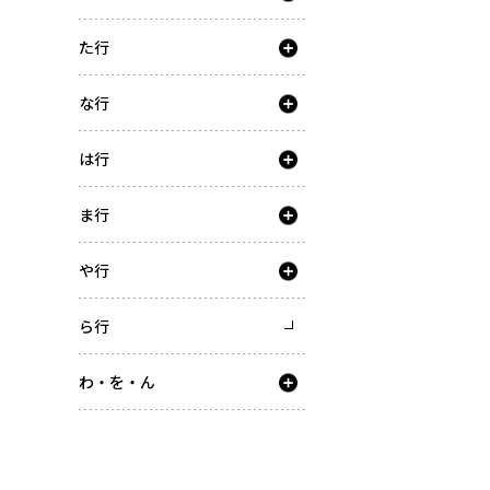
た行
な行
は行
ま行
や行
ら行
わ・を・ん