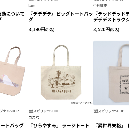
Lam
中外鉱業
運動について
『デデデデ』ビッグトートバッ
『デッドデッド
グ
グ
デデデストラク
バッグ
3,190円
3,520円
ナルSHOP
スピリッツSHOP
スピリッツSHOP
コスパ
トートバッグ
『ひらやすみ』 ラージトート
『異世界失格』 