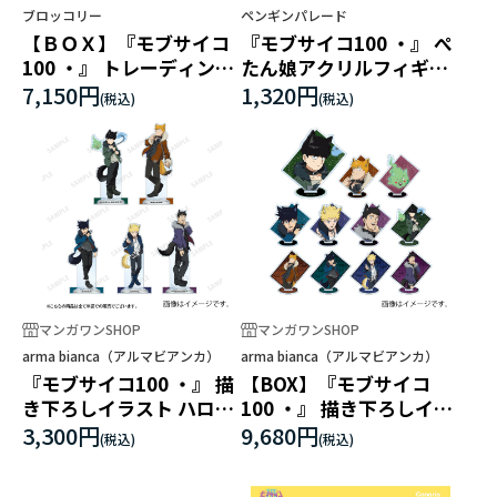
ブロッコリー
ペンギンパレード
【ＢＯＸ】『モブサイコ
『モブサイコ100 ・』 ぺ
100 ・』 トレーディング
たん娘アクリルフィギュ
ミニアクリルスタンド
ア
7,150円
1,320円
マンガワンSHOP
マンガワンSHOP
arma bianca（アルマビアンカ）
arma bianca（アルマビアンカ）
『モブサイコ100 ・』 描
【BOX】『モブサイコ
き下ろしイラスト ハロウ
100 ・』 描き下ろしイラ
ィンver. 1/7スケール 特
スト ハロウィンver. トレ
3,300円
9,680円
大アクリルスタンド
ーディングアクリルスタ
ンド