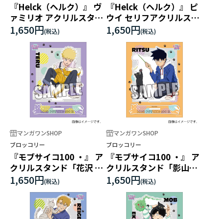
『Helck（ヘルク）』 ヴ
『Helck（ヘルク）』 ピ
ァミリオ アクリルスタン
ウイ セリフアクリルスタ
ド
ンド
1,650円
1,650円
マンガワンSHOP
マンガワンSHOP
ブロッコリー
ブロッコリー
『モブサイコ100 ・』 ア
『モブサイコ100 ・』 ア
クリルスタンド「花沢 輝
クリルスタンド「影山
気」猫と仲良しVer.
律」猫と仲良しVer.
1,650円
1,650円