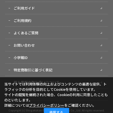
ご利用ガイド
ご利用規約
よくあるご質問
お問い合わせ
小学館ID
特定商取引に基づく表記
個人情報の取り扱いについて
当サイトでは利用体験の向上およびコンテンツの最適な提供、ト
ラフィックの分析を目的としてCookieを使用しています。
サイトマップ
サイトの閲覧を継続された場合、Cookieの利用に同意したことも
のといたします。
詳細については
プライバシーポリシー
をご確認ください。
Copyright (c) Shogakukan-Shueisha Productions Co., Ltd. All rights reserved.
承諾する