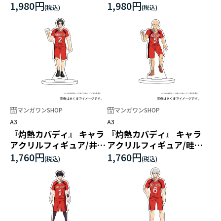
ド
1,980円
1,980円
マンガワンSHOP
マンガワンSHOP
A3
A3
『灼熱カバディ』 キャラ
『灼熱カバディ』 キャラ
アクリルフィギュア/井浦
アクリルフィギュア/畦道
慶
相馬
1,760円
1,760円