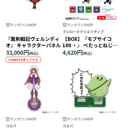
マンガワンSHOP
マンガワンSHOP
ブシロードクリエイティブ
『異剣戦記ヴェルンディ
【BOX】『モブサイコ
オ』 キャラクターパネル
100 ・』 ぺたっとねじま
き ますこっと BOX ver.
33,000円
4,620円
COMIXYZオリジナル
マンガワンSHOP
マンガワンSHOP
コスパ
コスパ