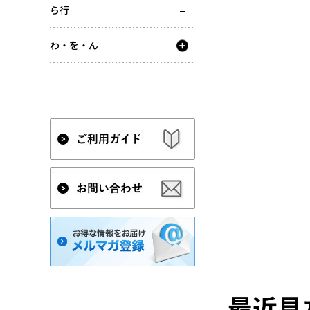
ら行
わ・を・ん
最近見