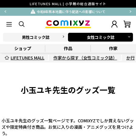
LIFETUNES MALL | 小学館の総合通販サイト
令和8年熊本地震に伴う配送への影響について
男性コミック誌
女性コミック誌
ショップ
作品
作家
LIFETUNES MALL
作家から探す（女性コミック誌）
か行
小玉ユキ先生のグッズ一覧
小玉ユキ先生のグッズ一覧ページです。COMIXYZでしか買えないグッ
ズや限定特典付き商品。お気に入りの漫画・アニメグッズを見つけよ
う。