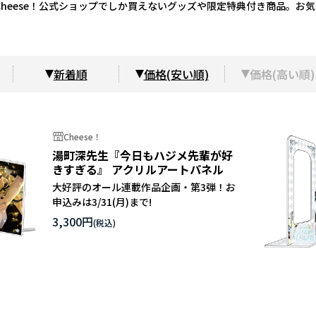
heese！公式ショップでしか買えないグッズや限定特典付き商品。お
新着順
価格(安い順)
価格(高い順)
Cheese！
湯町深先生『今日もハジメ先輩が好
きすぎる』 アクリルアートパネル
大好評のオール連載作品企画・第3弾！お
申込みは3/31(月)まで!
3,300円